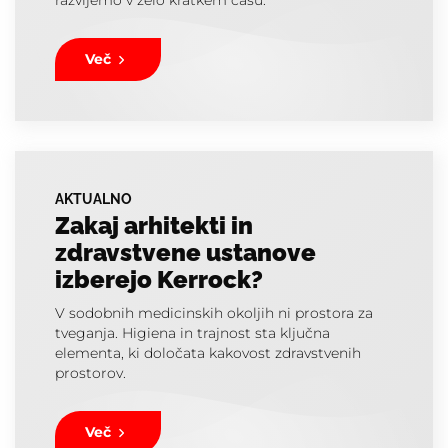
razvijemo v zelo kratkem času.
Več
AKTUALNO
Zakaj arhitekti in
zdravstvene ustanove
izberejo Kerrock?
V sodobnih medicinskih okoljih ni prostora za
tveganja. Higiena in trajnost sta ključna
elementa, ki določata kakovost zdravstvenih
prostorov.
Več